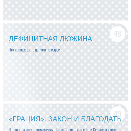
ДЕФИЦИТНАЯ ДЮЖИНА
Что происходит с ценами на сырье
«ГРАЦИЯ»: ЗАКОН И БЛАГОДАТЬ
В прокат вышла трагикомедия Паоло Соррентино с Тони Сервилло в роли