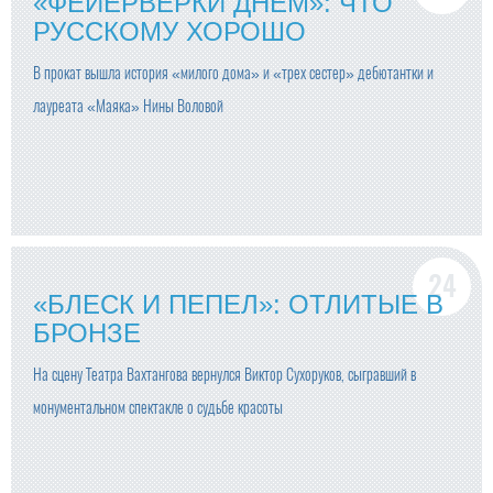
«ФЕЙЕРВЕРКИ ДНЕМ»: ЧТО
РУССКОМУ ХОРОШО
В прокат вышла история «милого дома» и «трех сестер» дебютантки и
лауреата «Маяка» Нины Воловой
«БЛЕСК И ПЕПЕЛ»: ОТЛИТЫЕ В
БРОНЗЕ
На сцену Театра Вахтангова вернулся Виктор Сухоруков, сыгравший в
монументальном спектакле о судьбе красоты