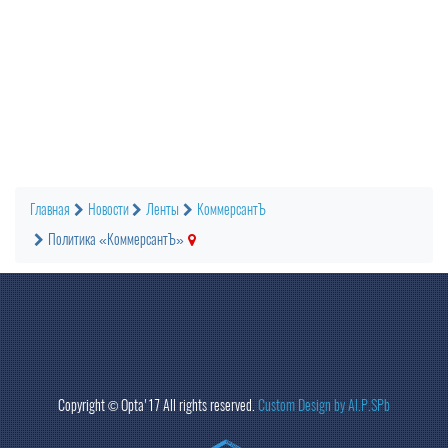
Главная
Новости
Ленты
КоммерсантЪ
Политика «КоммерсантЪ»
Copyright ©
Opta
'17 All rights reserved.
Custom Design by Al.P.SPb