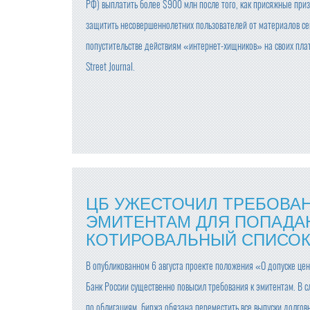
РФ) выплатить более $900 млн после того, как присяжные приз
защитить несовершеннолетних пользователей от материалов сек
попустительстве действиям «интернет-хищников» на своих пла
Street Journal.
ЦБ УЖЕСТОЧИЛ ТРЕБОВАН
ЭМИТЕНТАМ ДЛЯ ПОПАДА
КОТИРОВАЛЬНЫЙ СПИСО
В опубликованном 6 августа проекте положения «О допуске це
Банк России существенно повысил требования к эмитентам. В с
по облигациям, биржа обязана переместить все выпуски долговы