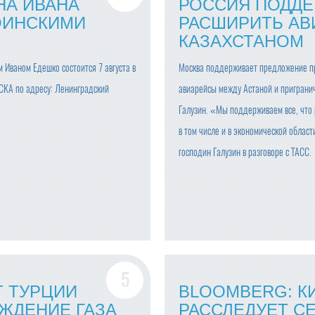
А ИВАНА
РОССИЯ ПОДД
ОИНСКИМИ
РАСШИРИТЬ АВ
КАЗАХСТАНОМ
 Иваном Едешко состоится 7 августа в
Москва поддерживает предложение п
ЦСКА по адресу: Ленинградский
авиарейсы между Астаной и приграни
Галузин. «Мы поддерживаем все, что 
в том числе и в экономической облас
господин Галузин в разговоре с ТАСС.
Т ТУРЦИИ
BLOOMBERG: К
ЖДЕНИЕ ГАЗА
РАССЛЕДУЕТ С