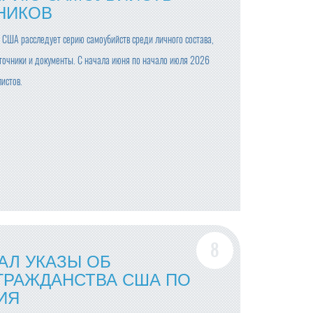
НИКОВ
США расследует серию самоубийств среди личного состава,
сточники и документы. С начала июня по начало июля 2026
истов.
АЛ УКАЗЫ ОБ
ГРАЖДАНСТВА США ПО
ИЯ