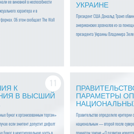
нали ее виновной в неспособности
УКРАИНЕ
суального характера и в
Президент США Дональд Трамп обвин
тформах. Об этом сообщает The Wall
американских арсеналов из-за помощи
президента Украины Владимира Зелен
ИЯ К
ПРАВИТЕЛЬСТВ
НИЯ В ВЫСШИЙ
ПАРАМЕТРЫ О
К
НАЦИОНАЛЬНЫ
нных бумаг к организованным торгам»
Правительство определило критерии о
лучае если эмитент допустит дефолт
национальным — второй после сувере
х бумаг в некотировальную часть в
принятом законе «О развитии искусс