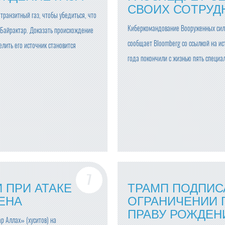
СВОИХ СОТРУД
ранзитный газ, чтобы убедиться, что
Киберкомандование Вооруженных сил 
н Байрактар. Доказать происхождение
сообщает Bloomberg со ссылкой на и
елить его источник становится
года покончили с жизнью пять специал
И ПРИ АТАКЕ
ТРАМП ПОДПИС
ЕНА
ОГРАНИЧЕНИИ 
ПРАВУ РОЖДЕН
р Аллах» (хуситов) на