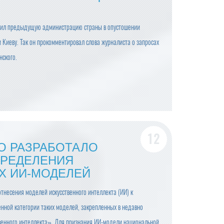
ил предыдущую администрацию страны в опустошении
 Киеву. Так он прокомментировал слова журналиста о запросах
ского.
О РАЗРАБОТАЛО
ПРЕДЕЛЕНИЯ
Х ИИ-МОДЕЛЕЙ
тнесения моделей искусственного интеллекта (ИИ) к
нной категории таких моделей, закрепленных в недавно
твенного интеллекта». Для признания ИИ-модели национальной