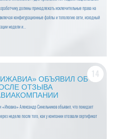
азработчику должны принадлежать исключительные права на
 включая конфигурационные файлы и топологию сети, исходный
ации модели и...
«ИЖАВИА» ОБЪЯВИЛ ОБ
ОСЛЕ ОТЗЫВА
АВИАКОМПАНИИ
и «Ижавиа» Александр Синельников объявил, что покидает
через неделю после того, как у компании отозвали сертификат