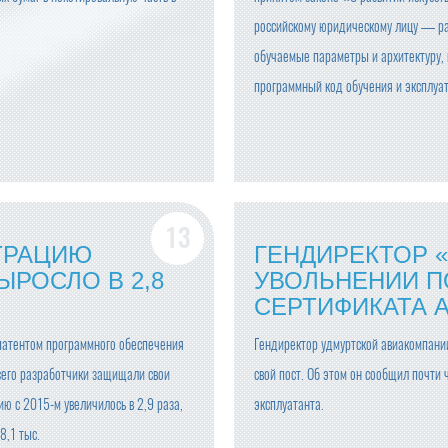
российскому юридическому лицу — р
обучаемые параметры и архитектуру,
программный код обучения и эксплуат
ТРАЦИЮ
ГЕНДИРЕКТОР 
ЫРОСЛО В 2,8
УВОЛЬНЕНИИ П
СЕРТИФИКАТА 
патентом программного обеспечения
Гендиректор удмуртской авиакомпани
сего разработчики защищали свои
свой пост. Об этом он сообщил почти 
ю с 2015-м увеличилось в 2,9 раза,
эксплуатанта.
8,1 тыс.